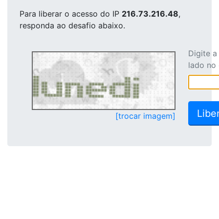
Para liberar o acesso
do IP
216.73.216.48
,
responda ao desafio abaixo.
Digite 
lado no
[trocar imagem]