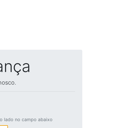
ança
nosco.
ao lado no campo abaixo