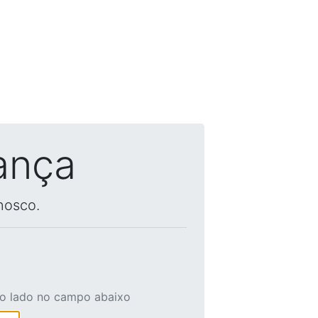
ança
nosco.
ao lado no campo abaixo