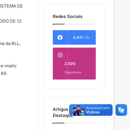
ISTEMA DE
Redes Sociais
ODO DE 12
5.411
Fãs
ma da BLL,
2.500
 e-mails:
Seguidores
149.
Artigos em
Destaque