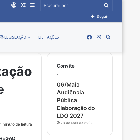
Entrar
Artigo
Barra
Procurar
aleatório
Lateral
por
Seguir
Facebook
Instagram
Procurar
LEGISLAÇÃO
LICITAÇÕES
Convite
por
tação
e
06/Maio |
Audiência
Pública
Elaboração do
LDO 2027
28 de abril de 2026
1 minuto de leitura
REGÃO