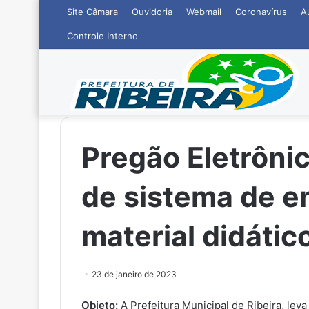
Site Câmara
Ouvidoria
Webmail
Coronavírus
A
Controle Interno
Pregão Eletrôni
de sistema de e
material didátic
23 de janeiro de 2023
Objeto:
A Prefeitura Municipal de Ribeira, le