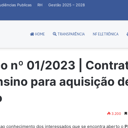
udiências Publicas
RH
Gestão 2025 – 2028
HOME
TRANSPARÊNCIA
NF ELETRÔNICA
co nº 01/2023 | Contra
nsino para aquisição d
o
3.200
va ao conhecimento dos interessados que se encontra aberto o
P