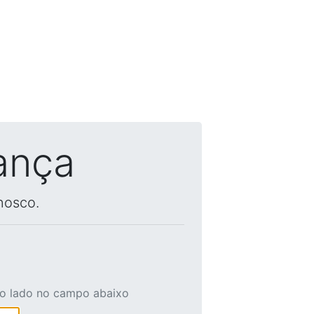
ança
nosco.
ao lado no campo abaixo