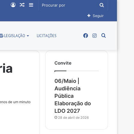
Entrar
Artigo
Barra
Procurar
aleatório
Lateral
por
Seguir
Facebook
Instagram
Procurar
LEGISLAÇÃO
LICITAÇÕES
Convite
por
ria
06/Maio |
Audiência
Pública
nos de um minuto
Elaboração do
LDO 2027
28 de abril de 2026