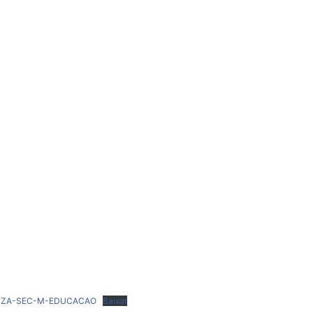
29 de janeiro de
2024
OUZA-SEC-M-EDUCACAO
Baixar
Decreto nº