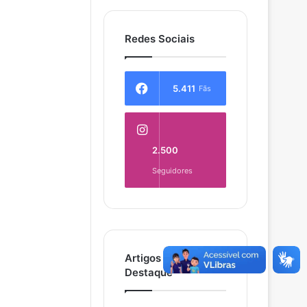
Redes Sociais
5.411
Fãs
2.500
Seguidores
Artigos em
Destaque