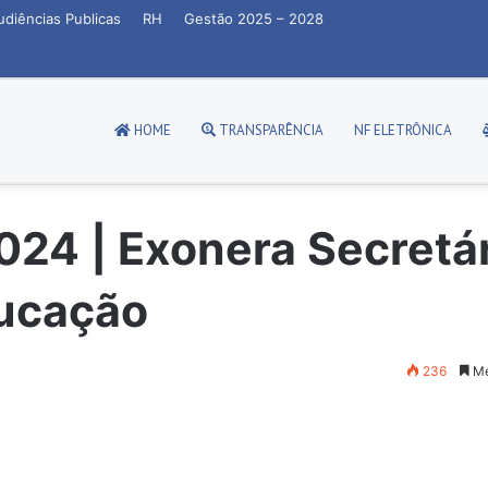
udiências Publicas
RH
Gestão 2025 – 2028
HOME
TRANSPARÊNCIA
NF ELETRÔNICA
024 | Exonera Secretá
ducação
236
Me