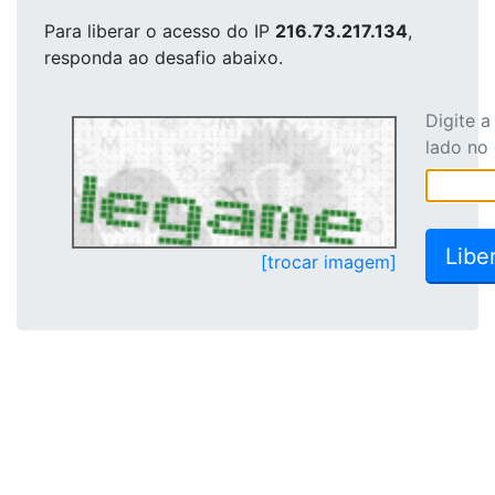
Para liberar o acesso
do IP
216.73.217.134
,
responda ao desafio abaixo.
Digite 
lado no
[trocar imagem]