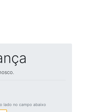
ança
nosco.
ao lado no campo abaixo