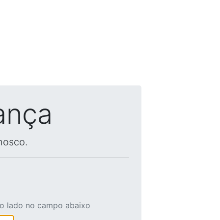
ança
nosco.
ao lado no campo abaixo