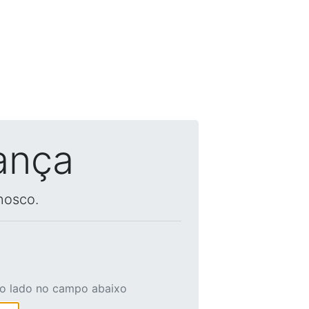
ança
nosco.
ao lado no campo abaixo