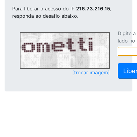
Para liberar o acesso
do IP
216.73.216.15
,
responda ao desafio abaixo.
Digite 
lado no
[trocar imagem]