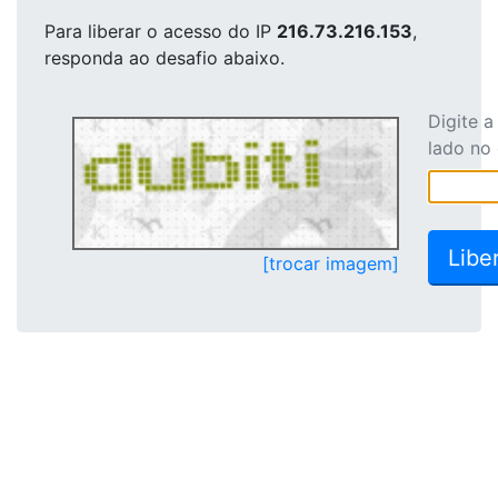
Para liberar o acesso
do IP
216.73.216.153
,
responda ao desafio abaixo.
Digite 
lado no
[trocar imagem]