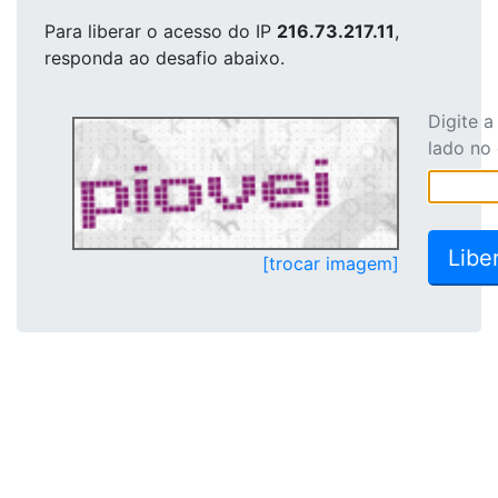
Para liberar o acesso
do IP
216.73.217.11
,
responda ao desafio abaixo.
Digite 
lado no
[trocar imagem]