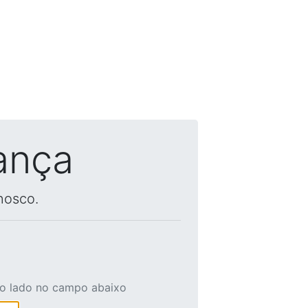
ança
nosco.
ao lado no campo abaixo