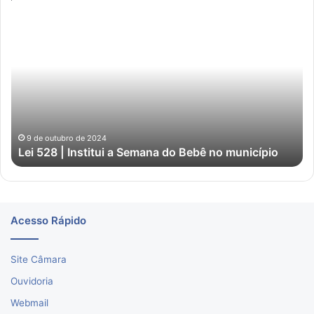
Lei
Ho
528
da
|
in
Institui
do
a
Co
Semana
Pú
do
nº
Bebê
01
no
9 de outubro de 2024
Lei 528 | Institui a Semana do Bebê no município
município
Acesso Rápido
Site Câmara
Ouvidoria
Webmail