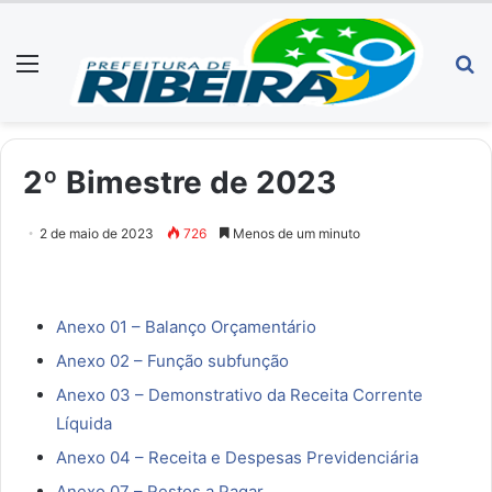
Menu
P
p
2º Bimestre de 2023
2 de maio de 2023
726
Menos de um minuto
Anexo 01 – Balanço Orçamentário
Anexo 02 – Função subfunção
Anexo 03 – Demonstrativo da Receita Corrente
Líquida
Anexo 04 – Receita e Despesas Previdenciária
Anexo 07 – Restos a Pagar