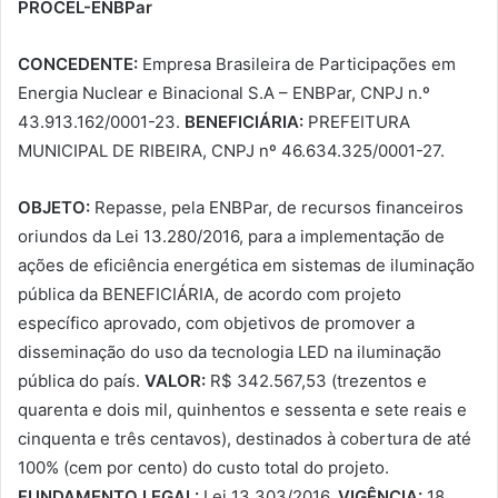
PROCEL-ENBPar
CONCEDENTE:
Empresa Brasileira de Participações em
Energia Nuclear e Binacional S.A – ENBPar, CNPJ n.º
43.913.162/0001-23.
BENEFICIÁRIA:
PREFEITURA
MUNICIPAL DE RIBEIRA, CNPJ nº 46.634.325/0001-27.
OBJETO:
Repasse, pela ENBPar, de recursos financeiros
oriundos da Lei 13.280/2016, para a implementação de
ações de eficiência energética em sistemas de iluminação
pública da BENEFICIÁRIA, de acordo com projeto
específico aprovado, com objetivos de promover a
disseminação do uso da tecnologia LED na iluminação
pública do país.
VALOR:
R$ 342.567,53 (trezentos e
quarenta e dois mil, quinhentos e sessenta e sete reais e
cinquenta e três centavos), destinados à cobertura de até
100% (cem por cento) do custo total do projeto.
FUNDAMENTO LEGAL:
Lei 13.303/2016.
VIGÊNCIA:
18