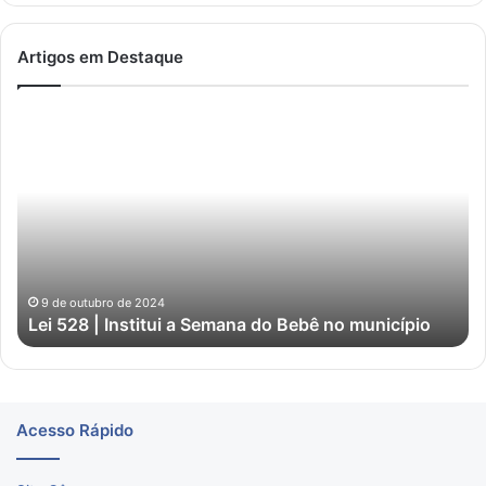
Artigos em Destaque
Lei
Ho
528
da
|
in
Institui
do
a
Co
Semana
Pú
do
nº
Bebê
01
no
9 de outubro de 2024
Lei 528 | Institui a Semana do Bebê no município
município
Acesso Rápido