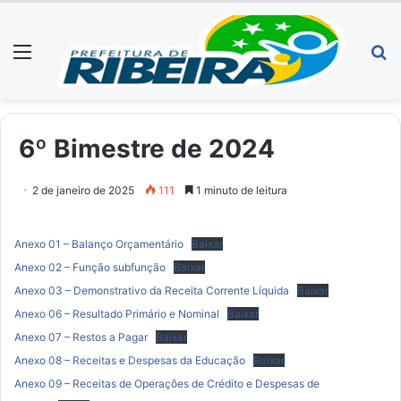
Menu
P
p
6º Bimestre de 2024
2 de janeiro de 2025
111
1 minuto de leitura
Anexo 01 – Balanço Orçamentário
Baixar
Anexo 02 – Função subfunção
Baixar
Anexo 03 – Demonstrativo da Receita Corrente Líquida
Baixar
Anexo 06 – Resultado Primário e Nominal
Baixar
Anexo 07 – Restos a Pagar
Baixar
Anexo 08 – Receitas e Despesas da Educação
Baixar
Anexo 09 – Receitas de Operações de Crédito e Despesas de