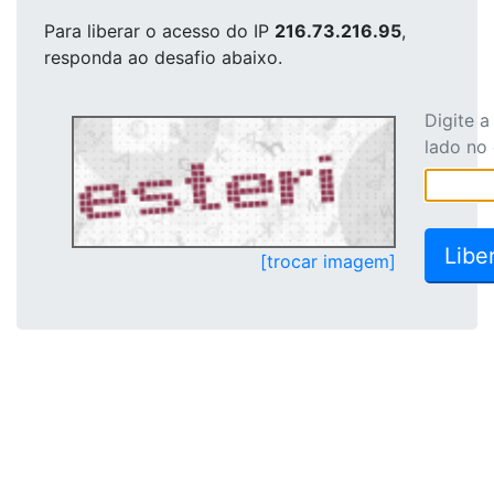
Para liberar o acesso
do IP
216.73.216.95
,
responda ao desafio abaixo.
Digite 
lado no
[trocar imagem]